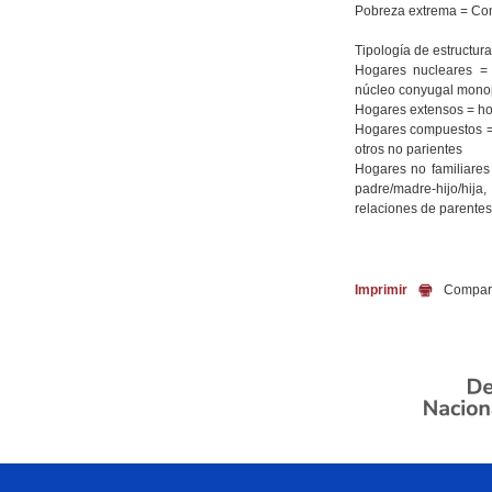
Pobreza extrema = Con 
Tipología de estructura
Hogares nucleares = 
núcleo conyugal monop
Hogares extensos = ho
Hogares compuestos = 
otros no parientes
Hogares no familiares
padre/madre-hijo/hija
relaciones de parente
Imprimir
Compart