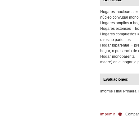
Definición:
Hogares nucleares = 
núcleo conyugal monop
Hogares amplios = ho
Hogares extensos = ho
Hogares compuestos = 
otros no parientes
Hogar biparental = pr
hogar; o presencia de 
Hogar monoparental =
madre) en el hogar; o p
Evaluaciones:
Informe Final Primera I
Imprimir
Compart